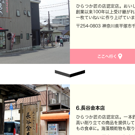
ひらつか匠の店認定店。おい
創業以来100年以上受け継が
一枚ていねいに作り上げていま
〒254-0803 神奈川県平塚市
6.長谷金本店
ひらつか匠の店認定店。一本
高い削り立ての商品を提供して
もの食卓に。海藻類乾物も取り