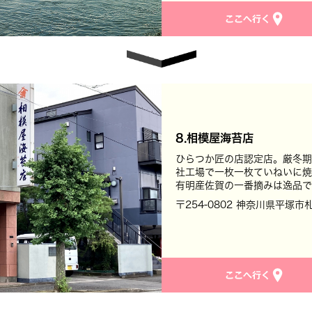
8.相模屋海苔店
ひらつか匠の店認定店。厳冬期
社工場で一枚一枚ていねいに焼
有明産佐賀の一番摘みは逸品で
〒254-0802 神奈川県平塚市札