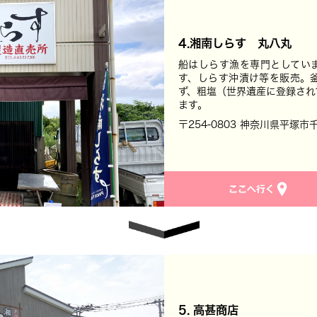
4.湘南しらす 丸八丸
船はしらす漁を専門としてい
す、しらす沖漬け等を販売。
ず、粗塩（世界遺産に登録され
ます。
〒254-0803 神奈川県平塚市
5. 高甚商店