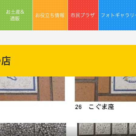
お土産&
お役立ち情報
市民プラザ
フォトギャラリ
通販
の店