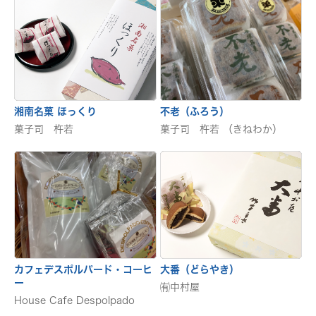
湘南名菓 ほっくり
不老（ふろう）
菓子司 杵若
菓子司 杵若 （きねわか）
カフェデスポルパード・コーヒ
大番（どらやき）
ー
㈲中村屋
House Cafe Despolpado