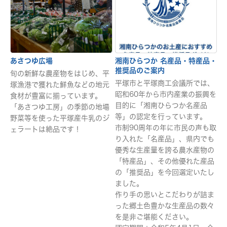
あさつゆ広場
湘南ひらつか 名産品・特産品・
推奨品のご案内
旬の新鮮な農産物をはじめ、平
平塚市と平塚商工会議所では、
塚漁港で獲れた鮮魚などの地元
昭和60年から市内産業の振興を
食材が豊富に揃っています。
目的に「湘南ひらつか名産品
「あさつゆ工房」の季節の地場
等」の認定を行っています。
野菜等を使った平塚産牛乳のジ
市制90周年の年に市民の声も取
ェラートは絶品です！
り入れた「名産品」、県内でも
優秀な生産量を誇る農水産物の
「特産品」、その他優れた産品
の「推奨品」を今回選定いたし
ました。
作り手の思いとこだわりが詰ま
った郷土色豊かな生産品の数々
を是非ご堪能ください。