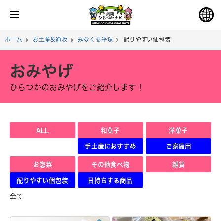
ホーム
お土産&通販
みなくる平塚
配りやすい個包装
おみやげ
ひらつかのおみやげをご紹介します！
ALL
和菓子
洋菓子
手土産におすすめ
ご家庭用
お惣菜
その他食べ物
雑貨
配りやすい個包装
日持ちする商品
全て