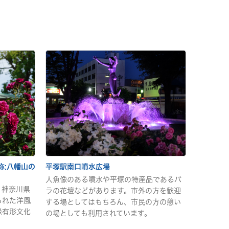
称:八幡山の
平塚駅南口噴水広場
人魚像のある噴水や平塚の特産品であるバ
、神奈川県
ラの花壇などがあります。市外の方を歓迎
られた洋風
する場としてはもちろん、市民の方の憩い
録有形文化
の場としても利用されています。