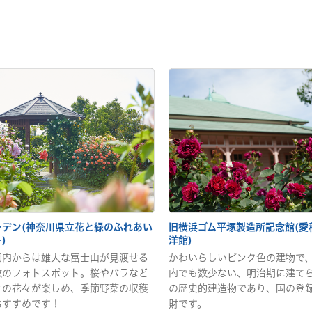
ーデン(神奈川県立花と緑のふれあい
旧横浜ゴム平塚製造所記念館(愛
)
洋館)
園内からは雄大な富士山が見渡せる
かわいらしいピンク色の建物で
数のフォトスポット。桜やバラなど
内でも数少ない、明治期に建て
々の花々が楽しめ、季節野菜の収穫
の歴史的建造物であり、国の登
おすすめです！
財です。