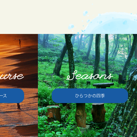
urse
Seasons
ース
ひらつかの四季