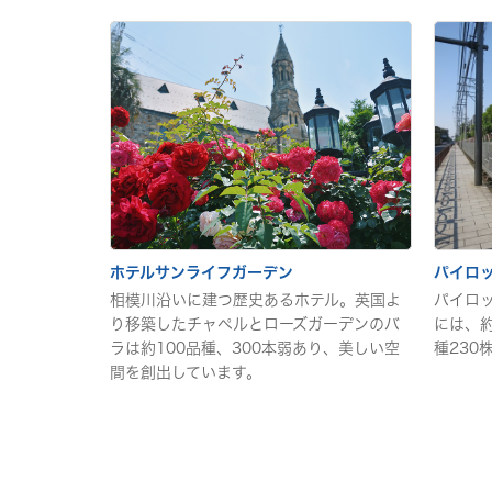
ホテルサンライフガーデン
パイロ
相模川沿いに建つ歴史あるホテル。英国よ
パイロ
り移築したチャペルとローズガーデンのバ
には、約
ラは約100品種、300本弱あり、美しい空
種230
間を創出しています。