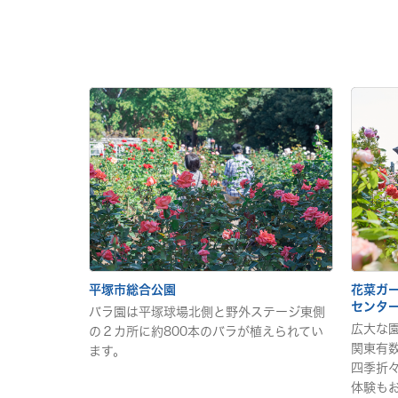
平塚市総合公園
花菜ガ
センター
バラ園は平塚球場北側と野外ステージ東側
広大な
の２カ所に約800本のバラが植えられてい
関東有
ます。
四季折
体験も