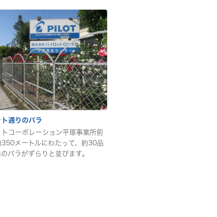
ット通りのバラ
ットコーポレーション平塚事業所前
350メートルにわたって、約30品
株のバラがずらりと並びます。