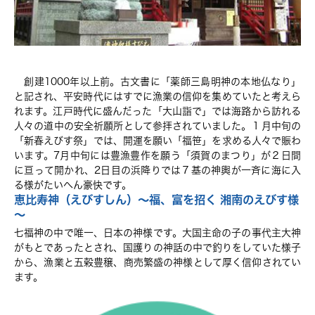
創建1000年以上前。古文書に「薬師三島明神の本地仏なり」
と記され、平安時代にはすでに漁業の信仰を集めていたと考えら
れます。江戸時代に盛んだった「大山詣で」では海路から訪れる
人々の道中の安全祈願所として参拝されていました。１月中旬の
「新春えびす祭」では、開運を願い「福笹」を求める人々で賑わ
います。7月中旬には豊漁豊作を願う「須賀のまつり」が２日間
に亘って開かれ、2日目の浜降りでは７基の神輿が一斉に海に入
る様がたいへん豪快です。
恵比寿神（えびすしん）～福、富を招く 湘南のえびす様
～
七福神の中で唯一、日本の神様です。大国主命の子の事代主大神
がもとであったとされ、国護りの神話の中で釣りをしていた様子
から、漁業と五穀豊穣、商売繁盛の神様として厚く信仰されてい
ます。